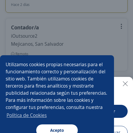
Hace 2 días
Contador/a
iOutsource2
Mejicanos, San Salvador
Remoto
29 de julio
Utilizamos cookies propias necesarias para el
funcionamiento correcto y personalización del
sitio web. También utilizamos cookies de
Nuevas ofertas de empleo
Avísame
terceros para fines analíticos y mostrarte
publicidad relacionada según tus preferencias.
Buscar es más fácil en la app
Para más información sobre las cookies y
Empleos similares
configurar tus preferencias, consulta nuestra
CT App
Abrir
Contable general
Auxiliar contable
Contable
Política de Cookies
Auxiliar contable y administrativo
Asistente/a contable
Acepto
Navegador
Continuar