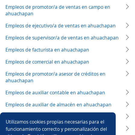
Empleos de promotor/a de ventas en campo en
ahuachapan
Empleos de ejecutivo/a de ventas en ahuachapan
Empleos de supervisor/a de ventas en ahuachapan
Empleos de facturista en ahuachapan
Empleos de comercial en ahuachapan
Empleos de promotor/a asesor de créditos en
ahuachapan
Empleos de auxiliar contable en ahuachapan
Empleos de auxiliar de almacén en ahuachapan
Empleos de asesor/a de ventas en ahuachapan
Utilizamos cookies propias necesarias para el
Empleos de auxiliar operativo en ahuachapan
funcionamiento correcto y personalización del