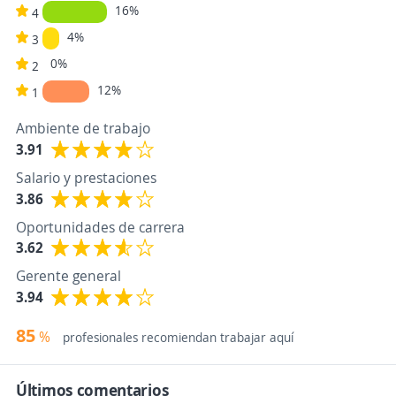
16%
4
4%
3
0%
2
12%
1
Ambiente de trabajo
3.91
Salario y prestaciones
3.86
Oportunidades de carrera
3.62
Gerente general
3.94
85
%
profesionales recomiendan trabajar aquí
Últimos comentarios