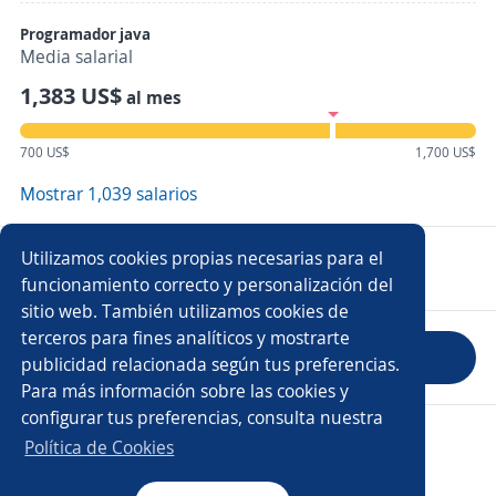
Programador java
Media salarial
1,383 US$
al mes
700 US$
1,700 US$
Mostrar 1,039 salarios
Empleos en OE INTERNACIONAL
Utilizamos cookies propias necesarias para el
funcionamiento correcto y personalización del
sitio web. También utilizamos cookies de
terceros para fines analíticos y mostrarte
Evaluar empresa
publicidad relacionada según tus preferencias.
Para más información sobre las cookies y
configurar tus preferencias, consulta nuestra
Copyright 2014 - 2026 DGNET LTD.
Política de Cookies
Aviso legal
/
privacidad