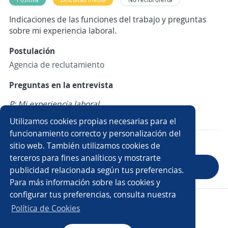
Indicaciones de las funciones del trabajo y preguntas
sobre mi experiencia laboral.
Postulación
Agencia de reclutamiento
Preguntas en la entrevista
P: Mi experiencia laboral
R:
Utilizamos cookies propias necesarias para el
funcionamiento correcto y personalización del
sitio web. También utilizamos cookies de
terceros para fines analíticos y mostrarte
Anterior
Siguiente
publicidad relacionada según tus preferencias.
Para más información sobre las cookies y
configurar tus preferencias, consulta nuestra
Copyright 2014 - 2026 DGNET LTD.
Política de Cookies
Aviso legal
/
privacidad