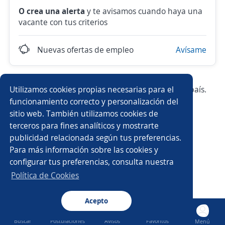
O crea una alerta
y te avisamos cuando haya una
vacante con tus criterios
Nuevas ofertas de empleo
Avísame
Utilizamos cookies propias necesarias para el
Prueba con los empleos más demandados del país.
funcionamiento correcto y personalización del
sitio web. También utilizamos cookies de
Auxiliar de almacén
Ejecutivo/a de ventas
terceros para fines analíticos y mostrarte
publicidad relacionada según tus preferencias.
Auxiliar contable
Motociclista
Cocinero/a
Para más información sobre las cookies y
configurar tus preferencias, consulta nuestra
Asesor/a de ventas
Impulsador/a
Técnico/a
Política de Cookies
Auxiliar
Asistente de producción
Acepto
Buscar
Postulaciones
Avisos
Favoritos
Menú