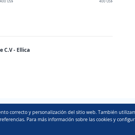
400 US$
400 US$
C.V - Ellica
Copyright 2014 - 2026 DGNET LTD.
nto correcto y personalización del sitio web. También utilizam
Aviso legal
/
privacidad
referencias. Para más información sobre las cookies y configur