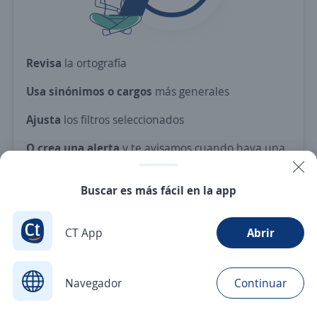
Revisa
la ortografía
Usa sinónimos o cargos
más generales
Ajusta
los filtros seleccionados
O crea una alerta
y te avisamos cuando haya una
vacante con tus criterios
Buscar es más fácil en la app
Nuevas ofertas de empleo
Avísame
CT App
Abrir
Navegador
Continuar
Buscar
Postulaciones
Avisos
Favoritos
Menú