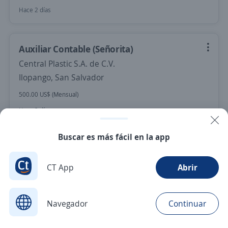
Hace 2 días
Auxiliar Contable (Señorita)
Central Plastic S.A. de C.V.
Ilopango, San Salvador
500.00 US$ (Mensual)
Hace 2 días
Buscar es más fácil en la app
Nuevas ofertas de empleo
Avísame
CT App
Abrir
Empleos similares
Auxiliar de almacén
Navegador
Continuar
Buscar
Postulaciones
Avisos
Favoritos
Menú