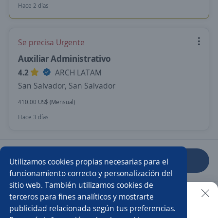
Hace 2 días
Se precisa Urgente
Auxiliar Administrativo
4.2
ARCH LATAM
San Salvador, San Salvador
410.00 US$ (Mensual)
Hace 3 días
Anterior
Siguiente
Utilizamos cookies propias necesarias para el
funcionamiento correcto y personalización del
sitio web. También utilizamos cookies de
Nuevas ofertas de empleo
Avísame
terceros para fines analíticos y mostrarte
publicidad relacionada según tus preferencias.
Buscar es más fácil en la app