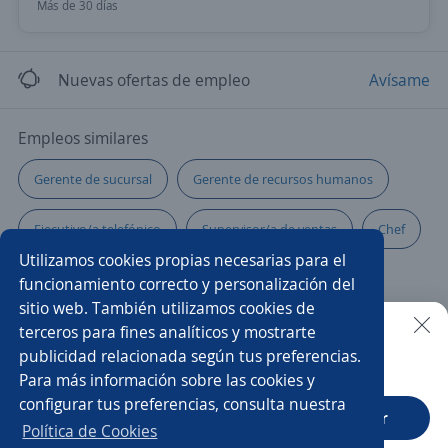
Más de 30 días
Nuevas ofertas de empleo
Avísame
Empleos similares
Gerente de sucursal
Gerente de recursos humanos
Ejecutivo/a telefónico
Supervisor/a de ventas
Chef
Utilizamos cookies propias necesarias para el
Coordinador/a
Supervisor/a de producción
funcionamiento correcto y personalización del
sitio web. También utilizamos cookies de
Encargado/a
Ejecutivo/a
Community manager
terceros para fines analíticos y mostrarte
publicidad relacionada según tus preferencias.
Buscar es más fácil en la app
Para más información sobre las cookies y
Supervisor/a
Supervisor/a de bodega
configurar tus preferencias, consulta nuestra
CT App
Abrir
Ejecutivo/a de ventas
Gestor/a
Política de Cookies