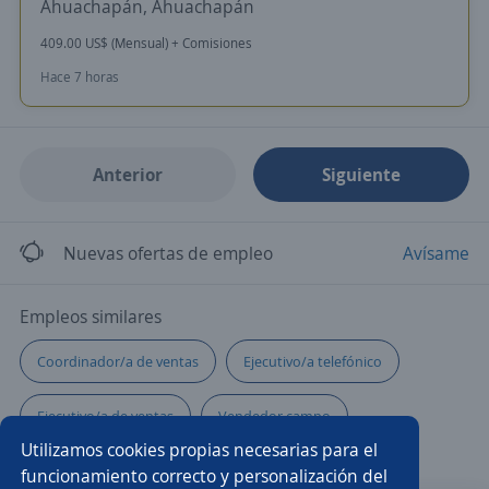
Ahuachapán, Ahuachapán
409.00 US$ (Mensual) + Comisiones
Hace 7 horas
Anterior
Siguiente
Nuevas ofertas de empleo
Avísame
Empleos similares
Coordinador/a de ventas
Ejecutivo/a telefónico
Ejecutivo/a de ventas
Vendedor campo
Utilizamos cookies propias necesarias para el
Ejecutivo/a comercial
Chófer vendedor al detalle
funcionamiento correcto y personalización del