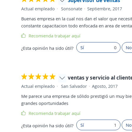
Supervisor de ventas
Actual empleado
Sonsonate
Septiembre, 2017
Buenas empresa en la cual nos dan el valor que necesi
constante capacitacion todo enfocada en area de venta
Recomienda trabajar aquí
Sí
0
No
¿Esta opinión ha sido útil?
ventas y servicio al client
Actual empleado
San Salvador
Agosto, 2017
Me parece una empresa de sólido prestigió un muy bi
grandes oportunidades
Recomienda trabajar aquí
Sí
1
No
¿Esta opinión ha sido útil?