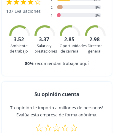
2
8%
107 Evaluaciones
1
5%
3.52
3.37
2.85
2.98
Ambiente
Salario y
Oportunidades
Director
de trabajo
prestaciones
de carrera
general
80%
recomiendan trabajar aquí
Su opinión cuenta
Tu opinión le importa a millones de personas!
Evalúa esta empresa de forma anónima.