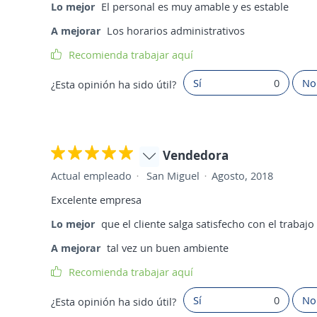
Lo mejor
El personal es muy amable y es estable
A mejorar
Los horarios administrativos
Recomienda trabajar aquí
Sí
0
No
¿Esta opinión ha sido útil?
Vendedora
Actual empleado
San Miguel
Agosto, 2018
Excelente empresa
Lo mejor
que el cliente salga satisfecho con el trabaj
A mejorar
tal vez un buen ambiente
Recomienda trabajar aquí
Sí
0
No
¿Esta opinión ha sido útil?