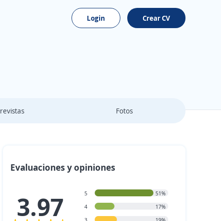
Login
Crear CV
revistas
Fotos
Evaluaciones y opiniones
5
51%
3.97
4
17%
3
19%