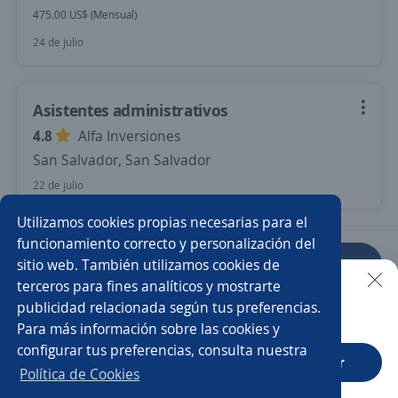
475.00 US$ (Mensual)
24 de julio
Asistentes administrativos
4.8
Alfa Inversiones
San Salvador, San Salvador
22 de julio
Utilizamos cookies propias necesarias para el
funcionamiento correcto y personalización del
sitio web. También utilizamos cookies de
Anterior
Siguiente
terceros para fines analíticos y mostrarte
publicidad relacionada según tus preferencias.
Buscar es más fácil en la app
Para más información sobre las cookies y
Nuevas ofertas de empleo
Avísame
configurar tus preferencias, consulta nuestra
CT App
Abrir
Política de Cookies
Empleos similares